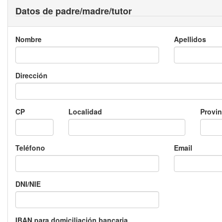
Datos de padre/madre/tutor
Nombre
Apellidos
Dirección
CP
Localidad
Provin
Teléfono
Email
DNI/NIE
IBAN para domiciliación bancaria